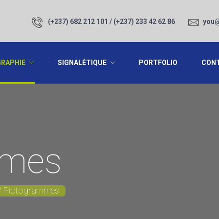
(+237) 682 212 101 / (+237) 233 42 62 86
you@
GRAPHIE
SIGNALÉTIQUE
PORTFOLIO
CON
mmes
Pictogrammes