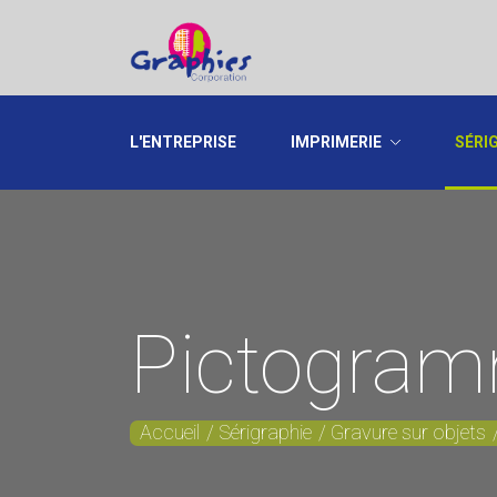
L'ENTREPRISE
IMPRIMERIE
SÉRI
Pictogra
Accueil
Sérigraphie
Gravure sur objets